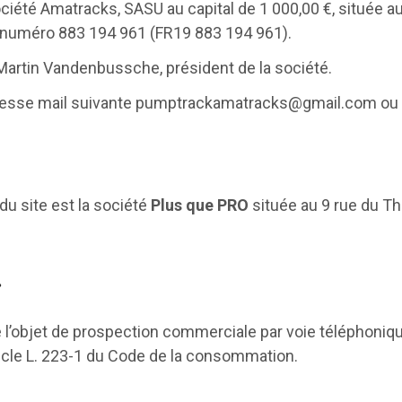
ciété Amatracks, SASU au capital de 1 000,00 €, située a
e numéro 883 194 961 (FR19 883 194 961).
 Martin Vandenbussche, président de la société.
resse mail suivante
pumptrackamatracks@gmail.com
ou 
u site est la société
Plus que PRO
située au 9 rue du Th
.
’objet de prospection commerciale par voie téléphonique 
ticle L. 223-1 du Code de la consommation.