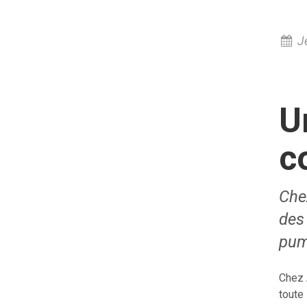
Je
U
c
Che
des
pump
Chez 
toute