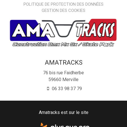
POLITIQUE DE PROTECTION DES DONNÉES
GESTION DES COOKIES
AMATRACKS
76 bis rue Faidherbe
59660
Merville
06 33 98 37 79
Amatracks est sur le site